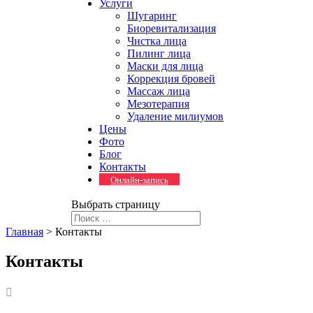
Услуги
Шугаринг
Биоревитализация
Чистка лица
Пилинг лица
Маски для лица
Коррекция бровей
Массаж лица
Мезотерапия
Удаление милиумов
Цены
Фото
Блог
Контакты
Онлайн-запись
Выбрать страницу
Главная
>
Контакты
Контакты
