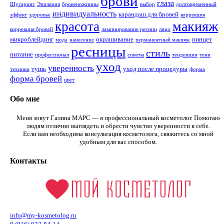
брови
глаза
Шугаринг
Эпиляция
бровеножницы
выбор
долговременный
индивидуальность
карандаш для бровей
эффект
здоровье
коррекция
макияж
красота
коррекция бровей
ламинирование ресниц
лицо
микроблейдинг
окрашивание
пинцет
мода
нанесение
перманентный макияж
ресницы
стиль
питание
профессионал
советы
тенденции
тени
уход
уверенность
тушь
уход после процедуры
техники
форма
форма бровей
цвет
Обо мне
Меня зовут Галина МАРС — я профессиональный косметолог. Помогаю
людям отлично выглядеть и обрести чувство уверенности в себе.
Если вам необходима консультация косметолога, свяжитесь со мной
удобным для вас способом.
Контакты
info@my-kosmetolog.ru