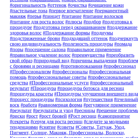
#оригинальность
#оттенок
#очистка
#очищение кожи
#пастельные тона
#первое впечатление
#перманентный
макияж
#перья
#пинцет
#питание
#питание волосков
#питание для роста волос
#плюсы
#подбор
#подготовка к
процедуре
#подготовка перед окрашиванием
#поддержание
здоровья волос
#Поддержание формы
#подиумы
#подстриженные брови
#подходящий оттенок
#подчеркнут
свою индивидуальность
#полезность процедуры
#помада
#поры
#посещение салона
#правильное применение
#правильное удаление волос
#преимущества
#преобразить
свой образ
#природный вид
#причины выпадения
#пробле
с бровями и ресницами
#противопоказания
#профессионал
#Профессионализм
#профессионалы
#профессиональная
помощь
#профессиональные советы
#профессиональные
средства
#Профессиональные услуги
#профессиональный
результат
#Процедура
#процедура ботокса для ресниц
#процедура красоты
#Процедуры улучшения внешнего вид
#процесс процедуры
#психология
#путешествия
#пчелиный
воск
#работа
#равномерная форма
#регулярное применение
#результат
#результаты и уход
#ресницы
#решение проблем
#риски
#рост
#рост бровей
#Рост ресниц
#самопринятие
#секреты
#серум для роста ресниц
#следите за модными
тенденциями
#снятие
#советы
#Советы, Татуаж, Уход,
Пигмент, Солнце, Макияж, Профессионалы, Волоски,