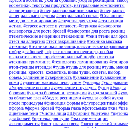
Красота
#советы, уход за бровями, уход за ресницами, выбо
косметики, текстуры продуктов, натуральные компоненты
#солнцезащита
#специализированные краски
#специалист
#специальные средства
#специальный состав
#Сравнение
методов ламинирования
#средства для ухода
#стилизация
#стиль
#стресс
#стресс и усталость
#стрижка
#сыворотка
#сыворотка для роста бровей
#сыворотка для роста ресниц
#тематические вечеринки
#тенденции
#тени
#тени для бро
#тест на аллергию
#тест-закрашивание
#техника массажа
#техники
#техники окрашивания, классическое окрашивани
омбре для бровей, эффект плавного перехода, особая
выразительность, профессиональный подбор оттенка
#техники тримминга
#технология ламинирования
#тониров
#топ-тренды
#тренды
#тушь
#тушь для ресниц
#тушь, макия
ресницы, красота, косметика, виды туши, советы, выбор,
объем, удлинение
#уверенность
#увлажнение
#увлажнение
кожи
#удаление макияжа перед сном
#укладка
#укладывани
#Укрепление ресниц
#улучшение структуры
#уход
#Уход за
бровями
#уход за бровями и ресницами
#уход за кожей
#ухо
за областью глаз
#Уход за ресницами
#уход за собой
#уход
после процедуры
#фиксация формы
#флуоресцентный эффе
#форма
#форма бровей
#форма глаза
#фотосъемка
#хна
#цве
#цветные тени
#Чистка лица
#Шугаринг
#щеточка
#щеточк
для бровей
#щеточка для туши
#экспериментации
#эксперименты
#экстракт алоэ вера
#электрический тримме