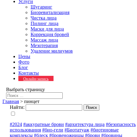
Услуги
Шугаринг
Биоревитализация
Чистка лица
Пилинг лица
Маски для лица
Коррекция бровей
Массаж лица
Мезотерапия
Удаление милиумов
Цены
Фото
Блог
Контакты
Онлайн-запись
Выбрать страницу
Главная
>
пинцет
Найти:
#2024
#аккуратные брови
#архитектура лица
#безопасность
использования
#био-гели
#Биотатуаж
#биотиновые
комплексы
#блеск
#бровеножницы
#брови
#бровины