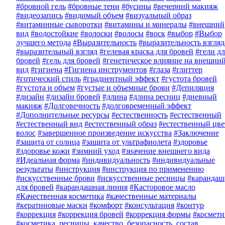
#бровной гель
#бровные тени
#бусины
#вечерний макияж
#видеозапись
#видимый объем
#визуальный образ
#витаминные сыворотки
#витамины и минералы
#внешний
вид
#водостойкие
#волоски
#волосы
#воск
#выбор
#Выбор
лучшего метода
#Выразительность
#выразительность взгляд
#выразительный взгляд
#гелевая краска для бровей
#гели дл
бровей
#гель для бровей
#генетическое влияние на внешни
вид
#гигиена
#Гигиена инструментов
#глаза
#глиттер
#готический стиль
#градиентный эффект
#густота бровей
#густота и объем
#густые и объемные брови
#Депиляция
#дизайн
#дизайн бровей
#длина
#длина ресниц
#дневный
макияж
#Долговечность
#долговременный эффект
#Дополнительные ресурсы
#естественность
#естественный
#естественный вид
#естественный образ
#естественный цве
волос
#завершенное произведение искусства
#Заключение
#защита от солнца
#защита от ультрафиолета
#здоровье
#здоровье кожи
#зимний уход
#значение внешнего вида
#Идеальная форма
#индивидуальность
#индивидуальные
результаты
#инструкция
#инструкция по применению
#искусственные брови
#искусственные ресницы
#карандаш
для бровей
#карандашная линия
#Касторовое масло
#Качественная косметика
#качественные материалы
#кератиновые маски
#комфорт
#консультация
#контур
#коррекция
#коррекция бровей
#коррекция формы
#космети
#косметика, ресницы, качество, безопасность, состав,