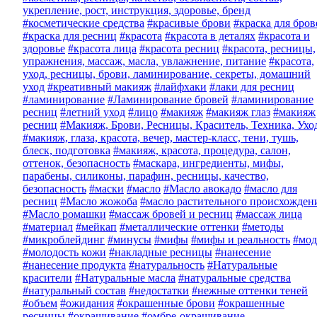
укрепление, рост, инструкция, здоровье, бренд
#косметические средства
#красивые брови
#краска для бров
#краска для ресниц
#красота
#красота в деталях
#красота и
здоровье
#красота лица
#красота ресниц
#красота, ресницы,
упражнения, массаж, масла, увлажнение, питание
#красота,
уход, ресницы, брови, ламинирование, секреты, домашний
уход
#креативный макияж
#лайфхаки
#лаки для ресниц
#ламинирование
#Ламинирование бровей
#ламинирование
ресниц
#летний уход
#лицо
#макияж
#макияж глаз
#макияж
ресниц
#Макияж, Брови, Ресницы, Краситель, Техника, Ухо
#макияж, глаза, красота, вечер, мастер-класс, тени, тушь,
блеск, подготовка
#макияж, красота, процедура, салон,
оттенок, безопасность
#маскара, ингредиенты, мифы,
парабены, силиконы, парафин, ресницы, качество,
безопасность
#маски
#масло
#Масло авокадо
#масло для
ресниц
#Масло жожоба
#масло растительного происхожден
#Масло ромашки
#массаж бровей и ресниц
#массаж лица
#материал
#мейкап
#металлические оттенки
#методы
#микроблейдинг
#минусы
#мифы
#мифы и реальность
#мод
#молодость кожи
#накладные ресницы
#нанесение
#нанесение продукта
#натуральность
#Натуральные
красители
#Натуральные масла
#натуральные средства
#натуральный состав
#недостатки
#нежные оттенки теней
#объем
#ожидания
#окрашенные брови
#окрашенные
ресницы
#окрашивание
#омбре-окрашивание