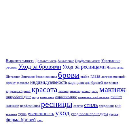
Выразительность
Укрепление
Долговечность
Заключение
Профессионализм
Уход за бровями
Уход за ресницами
ресниц
Чистка лица
брови
глаза
Шугаринг
Эпиляция
бровеножницы
выбор
долговременный
индивидуальность
карандаш для бровей
эффект
здоровье
коррекция
макияж
красота
коррекция бровей
ламинирование ресниц
лицо
микроблейдинг
окрашивание
пинцет
мода
нанесение
перманентный макияж
ресницы
стиль
питание
профессионал
советы
тенденции
тени
уход
уверенность
тушь
уход после процедуры
техники
форма
форма бровей
цвет