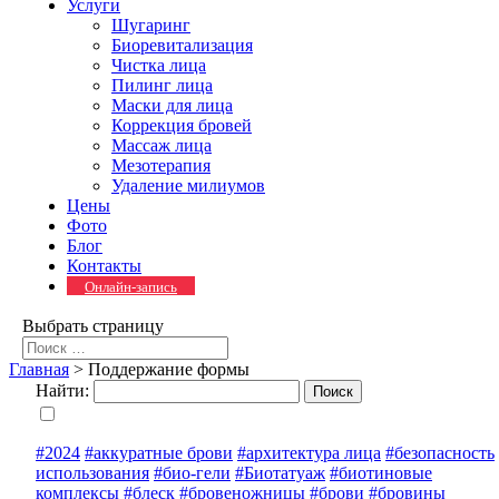
Услуги
Шугаринг
Биоревитализация
Чистка лица
Пилинг лица
Маски для лица
Коррекция бровей
Массаж лица
Мезотерапия
Удаление милиумов
Цены
Фото
Блог
Контакты
Онлайн-запись
Выбрать страницу
Главная
>
Поддержание формы
Найти:
#2024
#аккуратные брови
#архитектура лица
#безопасность
использования
#био-гели
#Биотатуаж
#биотиновые
комплексы
#блеск
#бровеножницы
#брови
#бровины