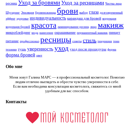
Уход за бровями
Уход за ресницами
ресниц
Чистка лица
брови
глаза
Шугаринг
Эпиляция
бровеножницы
выбор
долговременный
индивидуальность
карандаш для бровей
эффект
здоровье
коррекция
макияж
красота
коррекция бровей
ламинирование ресниц
лицо
микроблейдинг
окрашивание
пинцет
мода
нанесение
перманентный макияж
ресницы
стиль
питание
профессионал
советы
тенденции
тени
уход
уверенность
тушь
уход после процедуры
техники
форма
форма бровей
цвет
Обо мне
Меня зовут Галина МАРС — я профессиональный косметолог. Помогаю
людям отлично выглядеть и обрести чувство уверенности в себе.
Если вам необходима консультация косметолога, свяжитесь со мной
удобным для вас способом.
Контакты