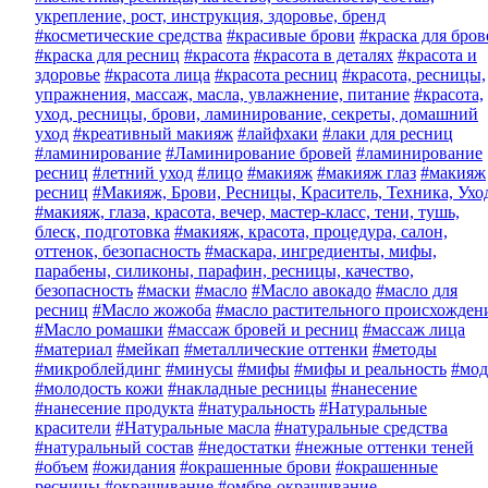
укрепление, рост, инструкция, здоровье, бренд
#косметические средства
#красивые брови
#краска для бров
#краска для ресниц
#красота
#красота в деталях
#красота и
здоровье
#красота лица
#красота ресниц
#красота, ресницы,
упражнения, массаж, масла, увлажнение, питание
#красота,
уход, ресницы, брови, ламинирование, секреты, домашний
уход
#креативный макияж
#лайфхаки
#лаки для ресниц
#ламинирование
#Ламинирование бровей
#ламинирование
ресниц
#летний уход
#лицо
#макияж
#макияж глаз
#макияж
ресниц
#Макияж, Брови, Ресницы, Краситель, Техника, Ухо
#макияж, глаза, красота, вечер, мастер-класс, тени, тушь,
блеск, подготовка
#макияж, красота, процедура, салон,
оттенок, безопасность
#маскара, ингредиенты, мифы,
парабены, силиконы, парафин, ресницы, качество,
безопасность
#маски
#масло
#Масло авокадо
#масло для
ресниц
#Масло жожоба
#масло растительного происхожден
#Масло ромашки
#массаж бровей и ресниц
#массаж лица
#материал
#мейкап
#металлические оттенки
#методы
#микроблейдинг
#минусы
#мифы
#мифы и реальность
#мод
#молодость кожи
#накладные ресницы
#нанесение
#нанесение продукта
#натуральность
#Натуральные
красители
#Натуральные масла
#натуральные средства
#натуральный состав
#недостатки
#нежные оттенки теней
#объем
#ожидания
#окрашенные брови
#окрашенные
ресницы
#окрашивание
#омбре-окрашивание