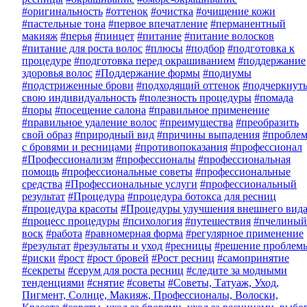
#оригинальность
#оттенок
#очистка
#очищение кожи
#пастельные тона
#первое впечатление
#перманентный
макияж
#перья
#пинцет
#питание
#питание волосков
#питание для роста волос
#плюсы
#подбор
#подготовка к
процедуре
#подготовка перед окрашиванием
#поддержание
здоровья волос
#Поддержание формы
#подиумы
#подстриженные брови
#подходящий оттенок
#подчеркнут
свою индивидуальность
#полезность процедуры
#помада
#поры
#посещение салона
#правильное применение
#правильное удаление волос
#преимущества
#преобразить
свой образ
#природный вид
#причины выпадения
#пробле
с бровями и ресницами
#противопоказания
#профессионал
#Профессионализм
#профессионалы
#профессиональная
помощь
#профессиональные советы
#профессиональные
средства
#Профессиональные услуги
#профессиональный
результат
#Процедура
#процедура ботокса для ресниц
#процедура красоты
#Процедуры улучшения внешнего вид
#процесс процедуры
#психология
#путешествия
#пчелиный
воск
#работа
#равномерная форма
#регулярное применение
#результат
#результаты и уход
#ресницы
#решение проблем
#риски
#рост
#рост бровей
#Рост ресниц
#самопринятие
#секреты
#серум для роста ресниц
#следите за модными
тенденциями
#снятие
#советы
#Советы, Татуаж, Уход,
Пигмент, Солнце, Макияж, Профессионалы, Волоски,