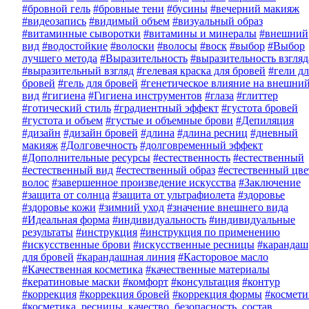
#бровной гель
#бровные тени
#бусины
#вечерний макияж
#видеозапись
#видимый объем
#визуальный образ
#витаминные сыворотки
#витамины и минералы
#внешний
вид
#водостойкие
#волоски
#волосы
#воск
#выбор
#Выбор
лучшего метода
#Выразительность
#выразительность взгляд
#выразительный взгляд
#гелевая краска для бровей
#гели дл
бровей
#гель для бровей
#генетическое влияние на внешни
вид
#гигиена
#Гигиена инструментов
#глаза
#глиттер
#готический стиль
#градиентный эффект
#густота бровей
#густота и объем
#густые и объемные брови
#Депиляция
#дизайн
#дизайн бровей
#длина
#длина ресниц
#дневный
макияж
#Долговечность
#долговременный эффект
#Дополнительные ресурсы
#естественность
#естественный
#естественный вид
#естественный образ
#естественный цве
волос
#завершенное произведение искусства
#Заключение
#защита от солнца
#защита от ультрафиолета
#здоровье
#здоровье кожи
#зимний уход
#значение внешнего вида
#Идеальная форма
#индивидуальность
#индивидуальные
результаты
#инструкция
#инструкция по применению
#искусственные брови
#искусственные ресницы
#карандаш
для бровей
#карандашная линия
#Касторовое масло
#Качественная косметика
#качественные материалы
#кератиновые маски
#комфорт
#консультация
#контур
#коррекция
#коррекция бровей
#коррекция формы
#космети
#косметика, ресницы, качество, безопасность, состав,