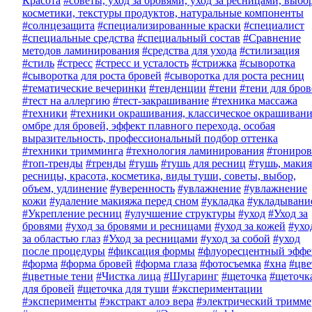
Красота
#советы, уход за бровями, уход за ресницами, выбо
косметики, текстуры продуктов, натуральные компоненты
#солнцезащита
#специализированные краски
#специалист
#специальные средства
#специальный состав
#Сравнение
методов ламинирования
#средства для ухода
#стилизация
#стиль
#стресс
#стресс и усталость
#стрижка
#сыворотка
#сыворотка для роста бровей
#сыворотка для роста ресниц
#тематические вечеринки
#тенденции
#тени
#тени для бро
#тест на аллергию
#тест-закрашивание
#техника массажа
#техники
#техники окрашивания, классическое окрашивани
омбре для бровей, эффект плавного перехода, особая
выразительность, профессиональный подбор оттенка
#техники тримминга
#технология ламинирования
#тониров
#топ-тренды
#тренды
#тушь
#тушь для ресниц
#тушь, макия
ресницы, красота, косметика, виды туши, советы, выбор,
объем, удлинение
#уверенность
#увлажнение
#увлажнение
кожи
#удаление макияжа перед сном
#укладка
#укладывани
#Укрепление ресниц
#улучшение структуры
#уход
#Уход за
бровями
#уход за бровями и ресницами
#уход за кожей
#ухо
за областью глаз
#Уход за ресницами
#уход за собой
#уход
после процедуры
#фиксация формы
#флуоресцентный эффе
#форма
#форма бровей
#форма глаза
#фотосъемка
#хна
#цве
#цветные тени
#Чистка лица
#Шугаринг
#щеточка
#щеточк
для бровей
#щеточка для туши
#экспериментации
#эксперименты
#экстракт алоэ вера
#электрический тримме