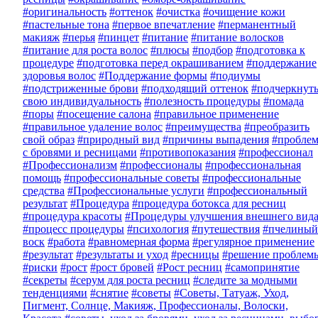
#оригинальность
#оттенок
#очистка
#очищение кожи
#пастельные тона
#первое впечатление
#перманентный
макияж
#перья
#пинцет
#питание
#питание волосков
#питание для роста волос
#плюсы
#подбор
#подготовка к
процедуре
#подготовка перед окрашиванием
#поддержание
здоровья волос
#Поддержание формы
#подиумы
#подстриженные брови
#подходящий оттенок
#подчеркнут
свою индивидуальность
#полезность процедуры
#помада
#поры
#посещение салона
#правильное применение
#правильное удаление волос
#преимущества
#преобразить
свой образ
#природный вид
#причины выпадения
#пробле
с бровями и ресницами
#противопоказания
#профессионал
#Профессионализм
#профессионалы
#профессиональная
помощь
#профессиональные советы
#профессиональные
средства
#Профессиональные услуги
#профессиональный
результат
#Процедура
#процедура ботокса для ресниц
#процедура красоты
#Процедуры улучшения внешнего вид
#процесс процедуры
#психология
#путешествия
#пчелиный
воск
#работа
#равномерная форма
#регулярное применение
#результат
#результаты и уход
#ресницы
#решение проблем
#риски
#рост
#рост бровей
#Рост ресниц
#самопринятие
#секреты
#серум для роста ресниц
#следите за модными
тенденциями
#снятие
#советы
#Советы, Татуаж, Уход,
Пигмент, Солнце, Макияж, Профессионалы, Волоски,