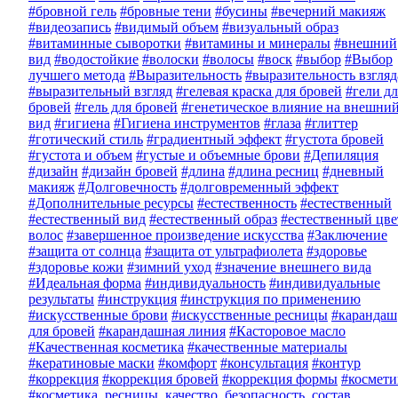
#бровной гель
#бровные тени
#бусины
#вечерний макияж
#видеозапись
#видимый объем
#визуальный образ
#витаминные сыворотки
#витамины и минералы
#внешний
вид
#водостойкие
#волоски
#волосы
#воск
#выбор
#Выбор
лучшего метода
#Выразительность
#выразительность взгляд
#выразительный взгляд
#гелевая краска для бровей
#гели дл
бровей
#гель для бровей
#генетическое влияние на внешни
вид
#гигиена
#Гигиена инструментов
#глаза
#глиттер
#готический стиль
#градиентный эффект
#густота бровей
#густота и объем
#густые и объемные брови
#Депиляция
#дизайн
#дизайн бровей
#длина
#длина ресниц
#дневный
макияж
#Долговечность
#долговременный эффект
#Дополнительные ресурсы
#естественность
#естественный
#естественный вид
#естественный образ
#естественный цве
волос
#завершенное произведение искусства
#Заключение
#защита от солнца
#защита от ультрафиолета
#здоровье
#здоровье кожи
#зимний уход
#значение внешнего вида
#Идеальная форма
#индивидуальность
#индивидуальные
результаты
#инструкция
#инструкция по применению
#искусственные брови
#искусственные ресницы
#карандаш
для бровей
#карандашная линия
#Касторовое масло
#Качественная косметика
#качественные материалы
#кератиновые маски
#комфорт
#консультация
#контур
#коррекция
#коррекция бровей
#коррекция формы
#космети
#косметика, ресницы, качество, безопасность, состав,