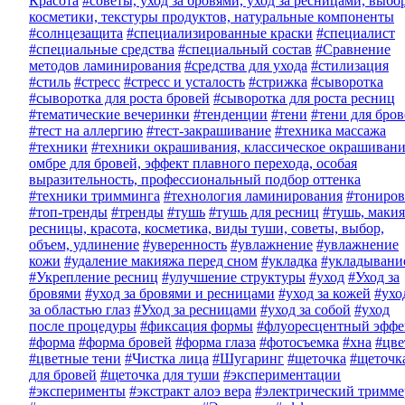
Красота
#советы, уход за бровями, уход за ресницами, выбо
косметики, текстуры продуктов, натуральные компоненты
#солнцезащита
#специализированные краски
#специалист
#специальные средства
#специальный состав
#Сравнение
методов ламинирования
#средства для ухода
#стилизация
#стиль
#стресс
#стресс и усталость
#стрижка
#сыворотка
#сыворотка для роста бровей
#сыворотка для роста ресниц
#тематические вечеринки
#тенденции
#тени
#тени для бро
#тест на аллергию
#тест-закрашивание
#техника массажа
#техники
#техники окрашивания, классическое окрашивани
омбре для бровей, эффект плавного перехода, особая
выразительность, профессиональный подбор оттенка
#техники тримминга
#технология ламинирования
#тониров
#топ-тренды
#тренды
#тушь
#тушь для ресниц
#тушь, макия
ресницы, красота, косметика, виды туши, советы, выбор,
объем, удлинение
#уверенность
#увлажнение
#увлажнение
кожи
#удаление макияжа перед сном
#укладка
#укладывани
#Укрепление ресниц
#улучшение структуры
#уход
#Уход за
бровями
#уход за бровями и ресницами
#уход за кожей
#ухо
за областью глаз
#Уход за ресницами
#уход за собой
#уход
после процедуры
#фиксация формы
#флуоресцентный эффе
#форма
#форма бровей
#форма глаза
#фотосъемка
#хна
#цве
#цветные тени
#Чистка лица
#Шугаринг
#щеточка
#щеточк
для бровей
#щеточка для туши
#экспериментации
#эксперименты
#экстракт алоэ вера
#электрический тримме