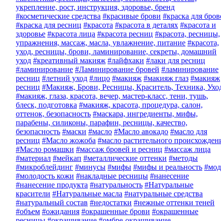
укрепление, рост, инструкция, здоровье, бренд
#косметические средства
#красивые брови
#краска для бров
#краска для ресниц
#красота
#красота в деталях
#красота и
здоровье
#красота лица
#красота ресниц
#красота, ресницы,
упражнения, массаж, масла, увлажнение, питание
#красота,
уход, ресницы, брови, ламинирование, секреты, домашний
уход
#креативный макияж
#лайфхаки
#лаки для ресниц
#ламинирование
#Ламинирование бровей
#ламинирование
ресниц
#летний уход
#лицо
#макияж
#макияж глаз
#макияж
ресниц
#Макияж, Брови, Ресницы, Краситель, Техника, Ухо
#макияж, глаза, красота, вечер, мастер-класс, тени, тушь,
блеск, подготовка
#макияж, красота, процедура, салон,
оттенок, безопасность
#маскара, ингредиенты, мифы,
парабены, силиконы, парафин, ресницы, качество,
безопасность
#маски
#масло
#Масло авокадо
#масло для
ресниц
#Масло жожоба
#масло растительного происхожден
#Масло ромашки
#массаж бровей и ресниц
#массаж лица
#материал
#мейкап
#металлические оттенки
#методы
#микроблейдинг
#минусы
#мифы
#мифы и реальность
#мод
#молодость кожи
#накладные ресницы
#нанесение
#нанесение продукта
#натуральность
#Натуральные
красители
#Натуральные масла
#натуральные средства
#натуральный состав
#недостатки
#нежные оттенки теней
#объем
#ожидания
#окрашенные брови
#окрашенные
ресницы
#окрашивание
#омбре-окрашивание