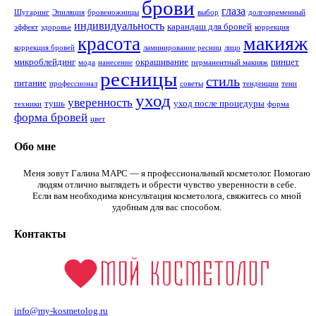
брови
глаза
Шугаринг
Эпиляция
бровеножницы
выбор
долговременный
индивидуальность
карандаш для бровей
эффект
здоровье
коррекция
макияж
красота
коррекция бровей
ламинирование ресниц
лицо
микроблейдинг
окрашивание
пинцет
мода
нанесение
перманентный макияж
ресницы
стиль
питание
профессионал
советы
тенденции
тени
уход
уверенность
тушь
уход после процедуры
техники
форма
форма бровей
цвет
Обо мне
Меня зовут Галина МАРС — я профессиональный косметолог. Помогаю
людям отлично выглядеть и обрести чувство уверенности в себе.
Если вам необходима консультация косметолога, свяжитесь со мной
удобным для вас способом.
Контакты
info@my-kosmetolog.ru