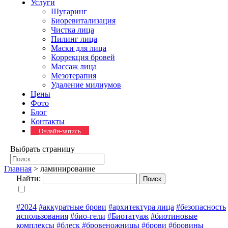
Услуги
Шугаринг
Биоревитализация
Чистка лица
Пилинг лица
Маски для лица
Коррекция бровей
Массаж лица
Мезотерапия
Удаление милиумов
Цены
Фото
Блог
Контакты
Онлайн-запись
Выбрать страницу
Главная
>
ламинирование
Найти:
#2024
#аккуратные брови
#архитектура лица
#безопасность
использования
#био-гели
#Биотатуаж
#биотиновые
комплексы
#блеск
#бровеножницы
#брови
#бровины