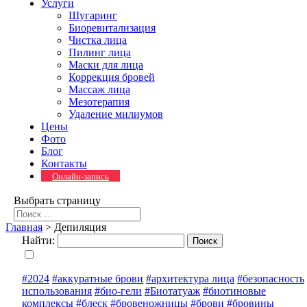
Услуги
Шугаринг
Биоревитализация
Чистка лица
Пилинг лица
Маски для лица
Коррекция бровей
Массаж лица
Мезотерапия
Удаление милиумов
Цены
Фото
Блог
Контакты
Онлайн-запись
Выбрать страницу
Главная
>
Депиляция
Найти:
#2024
#аккуратные брови
#архитектура лица
#безопасность
использования
#био-гели
#Биотатуаж
#биотиновые
комплексы
#блеск
#бровеножницы
#брови
#бровины