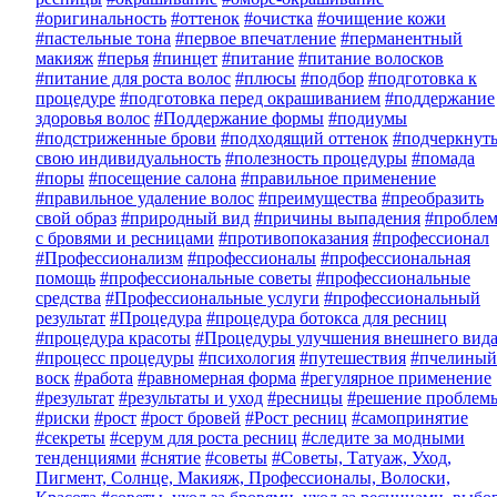
#оригинальность
#оттенок
#очистка
#очищение кожи
#пастельные тона
#первое впечатление
#перманентный
макияж
#перья
#пинцет
#питание
#питание волосков
#питание для роста волос
#плюсы
#подбор
#подготовка к
процедуре
#подготовка перед окрашиванием
#поддержание
здоровья волос
#Поддержание формы
#подиумы
#подстриженные брови
#подходящий оттенок
#подчеркнут
свою индивидуальность
#полезность процедуры
#помада
#поры
#посещение салона
#правильное применение
#правильное удаление волос
#преимущества
#преобразить
свой образ
#природный вид
#причины выпадения
#пробле
с бровями и ресницами
#противопоказания
#профессионал
#Профессионализм
#профессионалы
#профессиональная
помощь
#профессиональные советы
#профессиональные
средства
#Профессиональные услуги
#профессиональный
результат
#Процедура
#процедура ботокса для ресниц
#процедура красоты
#Процедуры улучшения внешнего вид
#процесс процедуры
#психология
#путешествия
#пчелиный
воск
#работа
#равномерная форма
#регулярное применение
#результат
#результаты и уход
#ресницы
#решение проблем
#риски
#рост
#рост бровей
#Рост ресниц
#самопринятие
#секреты
#серум для роста ресниц
#следите за модными
тенденциями
#снятие
#советы
#Советы, Татуаж, Уход,
Пигмент, Солнце, Макияж, Профессионалы, Волоски,