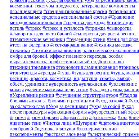
Красота
#советы, уход за бровями, уход за ресницами, выбо
косметики, текстуры продуктов, натуральные компоненты
#солнцезащита
#специализированные краски
#специалист
#специальные средства
#специальный состав
#Сравнение
методов ламинирования
#средства для ухода
#стилизация
#стиль
#стресс
#стресс и усталость
#стрижка
#сыворотка
#сыворотка для роста бровей
#сыворотка для роста ресниц
#тематические вечеринки
#тенденции
#тени
#тени для бро
#тест на аллергию
#тест-закрашивание
#техника массажа
#техники
#техники окрашивания, классическое окрашивани
омбре для бровей, эффект плавного перехода, особая
выразительность, профессиональный подбор оттенка
#техники тримминга
#технология ламинирования
#тониров
#топ-тренды
#тренды
#тушь
#тушь для ресниц
#тушь, макия
ресницы, красота, косметика, виды туши, советы, выбор,
объем, удлинение
#уверенность
#увлажнение
#увлажнение
кожи
#удаление макияжа перед сном
#укладка
#укладывани
#Укрепление ресниц
#улучшение структуры
#уход
#Уход за
бровями
#уход за бровями и ресницами
#уход за кожей
#ухо
за областью глаз
#Уход за ресницами
#уход за собой
#уход
после процедуры
#фиксация формы
#флуоресцентный эффе
#форма
#форма бровей
#форма глаза
#фотосъемка
#хна
#цве
#цветные тени
#Чистка лица
#Шугаринг
#щеточка
#щеточк
для бровей
#щеточка для туши
#экспериментации
#эксперименты
#экстракт алоэ вера
#электрический тримме