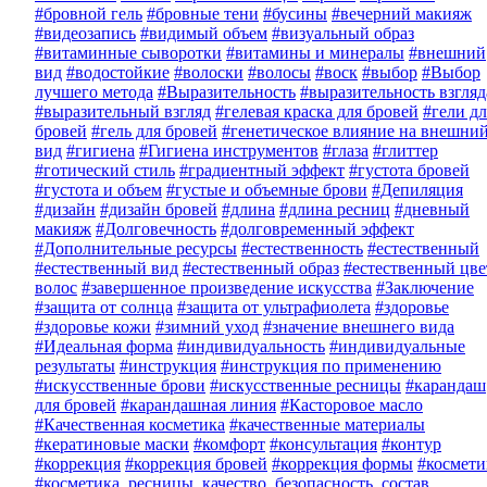
#бровной гель
#бровные тени
#бусины
#вечерний макияж
#видеозапись
#видимый объем
#визуальный образ
#витаминные сыворотки
#витамины и минералы
#внешний
вид
#водостойкие
#волоски
#волосы
#воск
#выбор
#Выбор
лучшего метода
#Выразительность
#выразительность взгляд
#выразительный взгляд
#гелевая краска для бровей
#гели дл
бровей
#гель для бровей
#генетическое влияние на внешни
вид
#гигиена
#Гигиена инструментов
#глаза
#глиттер
#готический стиль
#градиентный эффект
#густота бровей
#густота и объем
#густые и объемные брови
#Депиляция
#дизайн
#дизайн бровей
#длина
#длина ресниц
#дневный
макияж
#Долговечность
#долговременный эффект
#Дополнительные ресурсы
#естественность
#естественный
#естественный вид
#естественный образ
#естественный цве
волос
#завершенное произведение искусства
#Заключение
#защита от солнца
#защита от ультрафиолета
#здоровье
#здоровье кожи
#зимний уход
#значение внешнего вида
#Идеальная форма
#индивидуальность
#индивидуальные
результаты
#инструкция
#инструкция по применению
#искусственные брови
#искусственные ресницы
#карандаш
для бровей
#карандашная линия
#Касторовое масло
#Качественная косметика
#качественные материалы
#кератиновые маски
#комфорт
#консультация
#контур
#коррекция
#коррекция бровей
#коррекция формы
#космети
#косметика, ресницы, качество, безопасность, состав,