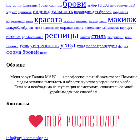
брови
глаза
Шугаринг
Эпиляция
бровеножницы
выбор
долговременный
индивидуальность
карандаш для бровей
эффект
здоровье
коррекция
макияж
красота
коррекция бровей
ламинирование ресниц
лицо
микроблейдинг
окрашивание
пинцет
мода
нанесение
перманентный макияж
ресницы
стиль
питание
профессионал
советы
тенденции
тени
уход
уверенность
тушь
уход после процедуры
техники
форма
форма бровей
цвет
Обо мне
Меня зовут Галина МАРС — я профессиональный косметолог. Помогаю
людям отлично выглядеть и обрести чувство уверенности в себе.
Если вам необходима консультация косметолога, свяжитесь со мной
удобным для вас способом.
Контакты
info@my-kosmetolog.ru