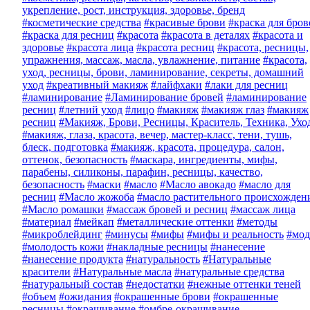
укрепление, рост, инструкция, здоровье, бренд
#косметические средства
#красивые брови
#краска для бров
#краска для ресниц
#красота
#красота в деталях
#красота и
здоровье
#красота лица
#красота ресниц
#красота, ресницы,
упражнения, массаж, масла, увлажнение, питание
#красота,
уход, ресницы, брови, ламинирование, секреты, домашний
уход
#креативный макияж
#лайфхаки
#лаки для ресниц
#ламинирование
#Ламинирование бровей
#ламинирование
ресниц
#летний уход
#лицо
#макияж
#макияж глаз
#макияж
ресниц
#Макияж, Брови, Ресницы, Краситель, Техника, Ухо
#макияж, глаза, красота, вечер, мастер-класс, тени, тушь,
блеск, подготовка
#макияж, красота, процедура, салон,
оттенок, безопасность
#маскара, ингредиенты, мифы,
парабены, силиконы, парафин, ресницы, качество,
безопасность
#маски
#масло
#Масло авокадо
#масло для
ресниц
#Масло жожоба
#масло растительного происхожден
#Масло ромашки
#массаж бровей и ресниц
#массаж лица
#материал
#мейкап
#металлические оттенки
#методы
#микроблейдинг
#минусы
#мифы
#мифы и реальность
#мод
#молодость кожи
#накладные ресницы
#нанесение
#нанесение продукта
#натуральность
#Натуральные
красители
#Натуральные масла
#натуральные средства
#натуральный состав
#недостатки
#нежные оттенки теней
#объем
#ожидания
#окрашенные брови
#окрашенные
ресницы
#окрашивание
#омбре-окрашивание