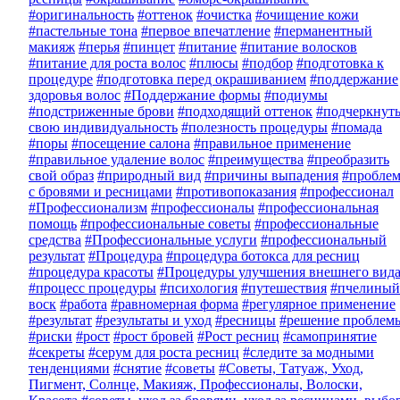
#оригинальность
#оттенок
#очистка
#очищение кожи
#пастельные тона
#первое впечатление
#перманентный
макияж
#перья
#пинцет
#питание
#питание волосков
#питание для роста волос
#плюсы
#подбор
#подготовка к
процедуре
#подготовка перед окрашиванием
#поддержание
здоровья волос
#Поддержание формы
#подиумы
#подстриженные брови
#подходящий оттенок
#подчеркнут
свою индивидуальность
#полезность процедуры
#помада
#поры
#посещение салона
#правильное применение
#правильное удаление волос
#преимущества
#преобразить
свой образ
#природный вид
#причины выпадения
#пробле
с бровями и ресницами
#противопоказания
#профессионал
#Профессионализм
#профессионалы
#профессиональная
помощь
#профессиональные советы
#профессиональные
средства
#Профессиональные услуги
#профессиональный
результат
#Процедура
#процедура ботокса для ресниц
#процедура красоты
#Процедуры улучшения внешнего вид
#процесс процедуры
#психология
#путешествия
#пчелиный
воск
#работа
#равномерная форма
#регулярное применение
#результат
#результаты и уход
#ресницы
#решение проблем
#риски
#рост
#рост бровей
#Рост ресниц
#самопринятие
#секреты
#серум для роста ресниц
#следите за модными
тенденциями
#снятие
#советы
#Советы, Татуаж, Уход,
Пигмент, Солнце, Макияж, Профессионалы, Волоски,