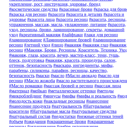
укрепление, рост, инструкция, здоровье, бренд
#косметические средства
#красивые брови
#краска для бров
#краска для ресниц
#красота
#красота в деталях
#красота и
здоровье
#красота лица
#красота ресниц
#красота, ресницы,
упражнения, массаж, масла, увлажнение, питание
#красота,
уход, ресницы, брови, ламинирование, секреты, домашний
уход
#креативный макияж
#лайфхаки
#лаки для ресниц
#ламинирование
#Ламинирование бровей
#ламинирование
ресниц
#летний уход
#лицо
#макияж
#макияж глаз
#макияж
ресниц
#Макияж, Брови, Ресницы, Краситель, Техника, Ухо
#макияж, глаза, красота, вечер, мастер-класс, тени, тушь,
блеск, подготовка
#макияж, красота, процедура, салон,
оттенок, безопасность
#маскара, ингредиенты, мифы,
парабены, силиконы, парафин, ресницы, качество,
безопасность
#маски
#масло
#Масло авокадо
#масло для
ресниц
#Масло жожоба
#масло растительного происхожден
#Масло ромашки
#массаж бровей и ресниц
#массаж лица
#материал
#мейкап
#металлические оттенки
#методы
#микроблейдинг
#минусы
#мифы
#мифы и реальность
#мод
#молодость кожи
#накладные ресницы
#нанесение
#нанесение продукта
#натуральность
#Натуральные
красители
#Натуральные масла
#натуральные средства
#натуральный состав
#недостатки
#нежные оттенки теней
#объем
#ожидания
#окрашенные брови
#окрашенные
ресницы
#окрашивание
#омбре-окрашивание