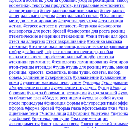
Красота
#советы, уход за бровями, уход за ресницами, выбо
косметики, текстуры продуктов, натуральные компоненты
#солнцезащита
#специализированные краски
#специалист
#специальные средства
#специальный состав
#Сравнение
методов ламинирования
#средства для ухода
#стилизация
#стиль
#стресс
#стресс и усталость
#стрижка
#сыворотка
#сыворотка для роста бровей
#сыворотка для роста ресниц
#тематические вечеринки
#тенденции
#тени
#тени для бро
#тест на аллергию
#тест-закрашивание
#техника массажа
#техники
#техники окрашивания, классическое окрашивани
омбре для бровей, эффект плавного перехода, особая
выразительность, профессиональный подбор оттенка
#техники тримминга
#технология ламинирования
#тониров
#топ-тренды
#тренды
#тушь
#тушь для ресниц
#тушь, макия
ресницы, красота, косметика, виды туши, советы, выбор,
объем, удлинение
#уверенность
#увлажнение
#увлажнение
кожи
#удаление макияжа перед сном
#укладка
#укладывани
#Укрепление ресниц
#улучшение структуры
#уход
#Уход за
бровями
#уход за бровями и ресницами
#уход за кожей
#ухо
за областью глаз
#Уход за ресницами
#уход за собой
#уход
после процедуры
#фиксация формы
#флуоресцентный эффе
#форма
#форма бровей
#форма глаза
#фотосъемка
#хна
#цве
#цветные тени
#Чистка лица
#Шугаринг
#щеточка
#щеточк
для бровей
#щеточка для туши
#экспериментации
#эксперименты
#экстракт алоэ вера
#электрический тримме