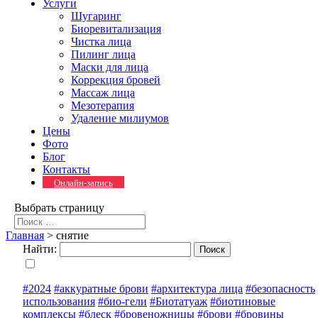
Услуги
Шугаринг
Биоревитализация
Чистка лица
Пилинг лица
Маски для лица
Коррекция бровей
Массаж лица
Мезотерапия
Удаление милиумов
Цены
Фото
Блог
Контакты
Онлайн-запись
Выбрать страницу
Главная
>
снятие
Найти:
#2024
#аккуратные брови
#архитектура лица
#безопасность
использования
#био-гели
#Биотатуаж
#биотиновые
комплексы
#блеск
#бровеножницы
#брови
#бровины