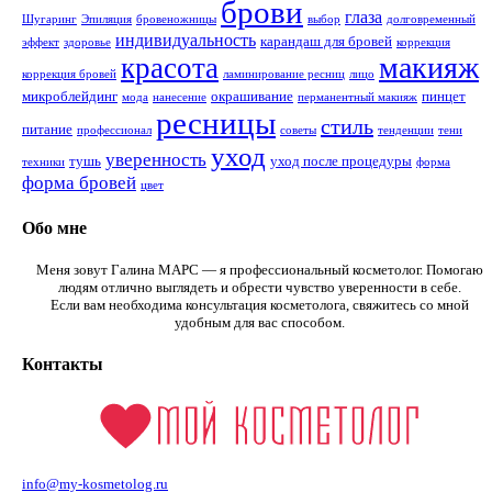
брови
глаза
Шугаринг
Эпиляция
бровеножницы
выбор
долговременный
индивидуальность
карандаш для бровей
эффект
здоровье
коррекция
макияж
красота
коррекция бровей
ламинирование ресниц
лицо
микроблейдинг
окрашивание
пинцет
мода
нанесение
перманентный макияж
ресницы
стиль
питание
профессионал
советы
тенденции
тени
уход
уверенность
тушь
уход после процедуры
техники
форма
форма бровей
цвет
Обо мне
Меня зовут Галина МАРС — я профессиональный косметолог. Помогаю
людям отлично выглядеть и обрести чувство уверенности в себе.
Если вам необходима консультация косметолога, свяжитесь со мной
удобным для вас способом.
Контакты
info@my-kosmetolog.ru