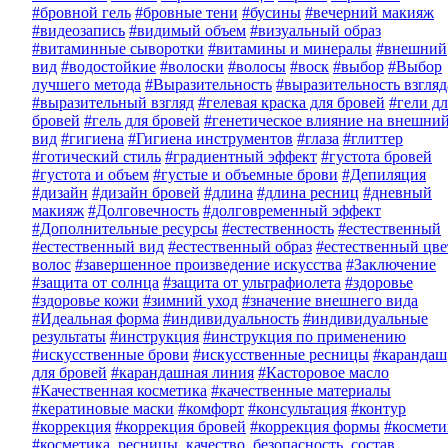
#бровной гель
#бровные тени
#бусины
#вечерний макияж
#видеозапись
#видимый объем
#визуальный образ
#витаминные сыворотки
#витамины и минералы
#внешний
вид
#водостойкие
#волоски
#волосы
#воск
#выбор
#Выбор
лучшего метода
#Выразительность
#выразительность взгляд
#выразительный взгляд
#гелевая краска для бровей
#гели дл
бровей
#гель для бровей
#генетическое влияние на внешни
вид
#гигиена
#Гигиена инструментов
#глаза
#глиттер
#готический стиль
#градиентный эффект
#густота бровей
#густота и объем
#густые и объемные брови
#Депиляция
#дизайн
#дизайн бровей
#длина
#длина ресниц
#дневный
макияж
#Долговечность
#долговременный эффект
#Дополнительные ресурсы
#естественность
#естественный
#естественный вид
#естественный образ
#естественный цве
волос
#завершенное произведение искусства
#Заключение
#защита от солнца
#защита от ультрафиолета
#здоровье
#здоровье кожи
#зимний уход
#значение внешнего вида
#Идеальная форма
#индивидуальность
#индивидуальные
результаты
#инструкция
#инструкция по применению
#искусственные брови
#искусственные ресницы
#карандаш
для бровей
#карандашная линия
#Касторовое масло
#Качественная косметика
#качественные материалы
#кератиновые маски
#комфорт
#консультация
#контур
#коррекция
#коррекция бровей
#коррекция формы
#космети
#косметика, ресницы, качество, безопасность, состав,