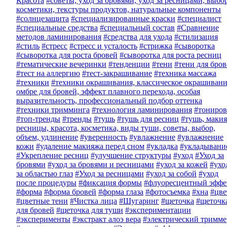
Красота
#советы, уход за бровями, уход за ресницами, выбо
косметики, текстуры продуктов, натуральные компоненты
#солнцезащита
#специализированные краски
#специалист
#специальные средства
#специальный состав
#Сравнение
методов ламинирования
#средства для ухода
#стилизация
#стиль
#стресс
#стресс и усталость
#стрижка
#сыворотка
#сыворотка для роста бровей
#сыворотка для роста ресниц
#тематические вечеринки
#тенденции
#тени
#тени для бро
#тест на аллергию
#тест-закрашивание
#техника массажа
#техники
#техники окрашивания, классическое окрашивани
омбре для бровей, эффект плавного перехода, особая
выразительность, профессиональный подбор оттенка
#техники тримминга
#технология ламинирования
#тониров
#топ-тренды
#тренды
#тушь
#тушь для ресниц
#тушь, макия
ресницы, красота, косметика, виды туши, советы, выбор,
объем, удлинение
#уверенность
#увлажнение
#увлажнение
кожи
#удаление макияжа перед сном
#укладка
#укладывани
#Укрепление ресниц
#улучшение структуры
#уход
#Уход за
бровями
#уход за бровями и ресницами
#уход за кожей
#ухо
за областью глаз
#Уход за ресницами
#уход за собой
#уход
после процедуры
#фиксация формы
#флуоресцентный эффе
#форма
#форма бровей
#форма глаза
#фотосъемка
#хна
#цве
#цветные тени
#Чистка лица
#Шугаринг
#щеточка
#щеточк
для бровей
#щеточка для туши
#экспериментации
#эксперименты
#экстракт алоэ вера
#электрический тримме