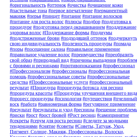
#оригинальность
#оттенок
#очистка
#очищение кожи
#пастельные тона
#первое впечатление
#перманентный
макияж
#перья
#пинцет
#питание
#питание волосков
#питание для роста волос
#плюсы
#подбор
#подготовка к
процедуре
#подготовка перед окрашиванием
#поддержание
здоровья волос
#Поддержание формы
#подиумы
#подстриженные брови
#подходящий оттенок
#подчеркнут
свою индивидуальность
#полезность процедуры
#помада
#поры
#посещение салона
#правильное применение
#правильное удаление волос
#преимущества
#преобразить
свой образ
#природный вид
#причины выпадения
#пробле
с бровями и ресницами
#противопоказания
#профессионал
#Профессионализм
#профессионалы
#профессиональная
помощь
#профессиональные советы
#профессиональные
средства
#Профессиональные услуги
#профессиональный
результат
#Процедура
#процедура ботокса для ресниц
#процедура красоты
#Процедуры улучшения внешнего вид
#процесс процедуры
#психология
#путешествия
#пчелиный
воск
#работа
#равномерная форма
#регулярное применение
#результат
#результаты и уход
#ресницы
#решение проблем
#риски
#рост
#рост бровей
#Рост ресниц
#самопринятие
#секреты
#серум для роста ресниц
#следите за модными
тенденциями
#снятие
#советы
#Советы, Татуаж, Уход,
Пигмент, Солнце, Макияж, Профессионалы, Волоски,