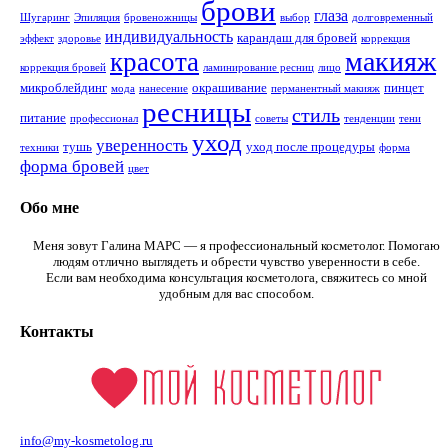
брови
глаза
Шугаринг
Эпиляция
бровеножницы
выбор
долговременный
индивидуальность
карандаш для бровей
эффект
здоровье
коррекция
макияж
красота
коррекция бровей
ламинирование ресниц
лицо
микроблейдинг
окрашивание
пинцет
мода
нанесение
перманентный макияж
ресницы
стиль
питание
профессионал
советы
тенденции
тени
уход
уверенность
тушь
уход после процедуры
техники
форма
форма бровей
цвет
Обо мне
Меня зовут Галина МАРС — я профессиональный косметолог. Помогаю
людям отлично выглядеть и обрести чувство уверенности в себе.
Если вам необходима консультация косметолога, свяжитесь со мной
удобным для вас способом.
Контакты
info@my-kosmetolog.ru