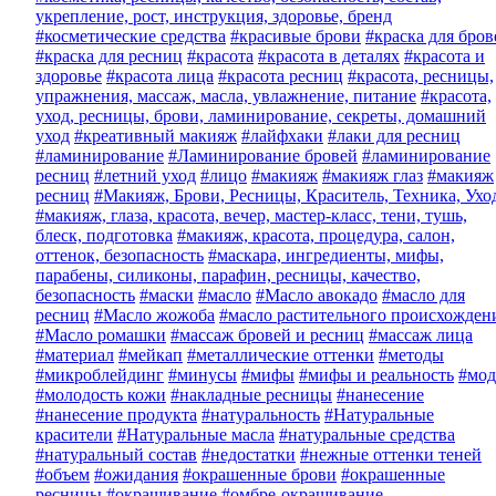
укрепление, рост, инструкция, здоровье, бренд
#косметические средства
#красивые брови
#краска для бров
#краска для ресниц
#красота
#красота в деталях
#красота и
здоровье
#красота лица
#красота ресниц
#красота, ресницы,
упражнения, массаж, масла, увлажнение, питание
#красота,
уход, ресницы, брови, ламинирование, секреты, домашний
уход
#креативный макияж
#лайфхаки
#лаки для ресниц
#ламинирование
#Ламинирование бровей
#ламинирование
ресниц
#летний уход
#лицо
#макияж
#макияж глаз
#макияж
ресниц
#Макияж, Брови, Ресницы, Краситель, Техника, Ухо
#макияж, глаза, красота, вечер, мастер-класс, тени, тушь,
блеск, подготовка
#макияж, красота, процедура, салон,
оттенок, безопасность
#маскара, ингредиенты, мифы,
парабены, силиконы, парафин, ресницы, качество,
безопасность
#маски
#масло
#Масло авокадо
#масло для
ресниц
#Масло жожоба
#масло растительного происхожден
#Масло ромашки
#массаж бровей и ресниц
#массаж лица
#материал
#мейкап
#металлические оттенки
#методы
#микроблейдинг
#минусы
#мифы
#мифы и реальность
#мод
#молодость кожи
#накладные ресницы
#нанесение
#нанесение продукта
#натуральность
#Натуральные
красители
#Натуральные масла
#натуральные средства
#натуральный состав
#недостатки
#нежные оттенки теней
#объем
#ожидания
#окрашенные брови
#окрашенные
ресницы
#окрашивание
#омбре-окрашивание