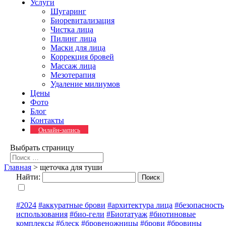
Услуги
Шугаринг
Биоревитализация
Чистка лица
Пилинг лица
Маски для лица
Коррекция бровей
Массаж лица
Мезотерапия
Удаление милиумов
Цены
Фото
Блог
Контакты
Онлайн-запись
Выбрать страницу
Главная
>
щеточка для туши
Найти:
#2024
#аккуратные брови
#архитектура лица
#безопасность
использования
#био-гели
#Биотатуаж
#биотиновые
комплексы
#блеск
#бровеножницы
#брови
#бровины