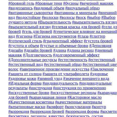
#бровной гель
#бровные тени
#бусины
#вечерний макияж
#видеозапись
#видимый объем
#визуальный образ
#витаминные сыворотки
#витамины и минералы
#внешний
вид
#водостойкие
#волоски
#волосы
#воск
#выбор
#Выбор
лучшего метода
#Выразительность
#выразительность взгляд
#выразительный взгляд
#гелевая краска для бровей
#гели дл
бровей
#гель для бровей
#генетическое влияние на внешни
вид
#гигиена
#Гигиена инструментов
#глаза
#глиттер
#готический стиль
#градиентный эффект
#густота бровей
#густота и объем
#густые и объемные брови
#Депиляция
#дизайн
#дизайн бровей
#длина
#длина ресниц
#дневный
макияж
#Долговечность
#долговременный эффект
#Дополнительные ресурсы
#естественность
#естественный
#естественный вид
#естественный образ
#естественный цве
волос
#завершенное произведение искусства
#Заключение
#защита от солнца
#защита от ультрафиолета
#здоровье
#здоровье кожи
#зимний уход
#значение внешнего вида
#Идеальная форма
#индивидуальность
#индивидуальные
результаты
#инструкция
#инструкция по применению
#искусственные брови
#искусственные ресницы
#карандаш
для бровей
#карандашная линия
#Касторовое масло
#Качественная косметика
#качественные материалы
#кератиновые маски
#комфорт
#консультация
#контур
#коррекция
#коррекция бровей
#коррекция формы
#космети
#косметика, ресницы, качество, безопасность, состав,