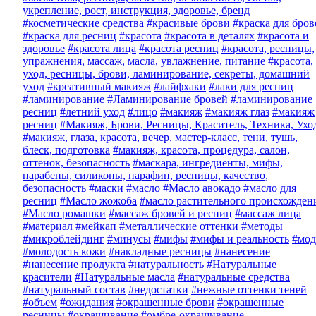
укрепление, рост, инструкция, здоровье, бренд
#косметические средства
#красивые брови
#краска для бров
#краска для ресниц
#красота
#красота в деталях
#красота и
здоровье
#красота лица
#красота ресниц
#красота, ресницы,
упражнения, массаж, масла, увлажнение, питание
#красота,
уход, ресницы, брови, ламинирование, секреты, домашний
уход
#креативный макияж
#лайфхаки
#лаки для ресниц
#ламинирование
#Ламинирование бровей
#ламинирование
ресниц
#летний уход
#лицо
#макияж
#макияж глаз
#макияж
ресниц
#Макияж, Брови, Ресницы, Краситель, Техника, Ухо
#макияж, глаза, красота, вечер, мастер-класс, тени, тушь,
блеск, подготовка
#макияж, красота, процедура, салон,
оттенок, безопасность
#маскара, ингредиенты, мифы,
парабены, силиконы, парафин, ресницы, качество,
безопасность
#маски
#масло
#Масло авокадо
#масло для
ресниц
#Масло жожоба
#масло растительного происхожден
#Масло ромашки
#массаж бровей и ресниц
#массаж лица
#материал
#мейкап
#металлические оттенки
#методы
#микроблейдинг
#минусы
#мифы
#мифы и реальность
#мод
#молодость кожи
#накладные ресницы
#нанесение
#нанесение продукта
#натуральность
#Натуральные
красители
#Натуральные масла
#натуральные средства
#натуральный состав
#недостатки
#нежные оттенки теней
#объем
#ожидания
#окрашенные брови
#окрашенные
ресницы
#окрашивание
#омбре-окрашивание