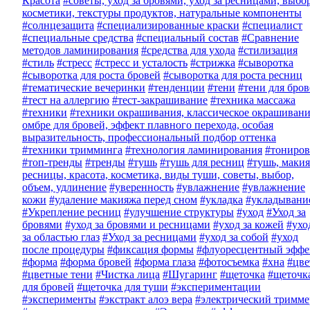
Красота
#советы, уход за бровями, уход за ресницами, выбо
косметики, текстуры продуктов, натуральные компоненты
#солнцезащита
#специализированные краски
#специалист
#специальные средства
#специальный состав
#Сравнение
методов ламинирования
#средства для ухода
#стилизация
#стиль
#стресс
#стресс и усталость
#стрижка
#сыворотка
#сыворотка для роста бровей
#сыворотка для роста ресниц
#тематические вечеринки
#тенденции
#тени
#тени для бро
#тест на аллергию
#тест-закрашивание
#техника массажа
#техники
#техники окрашивания, классическое окрашивани
омбре для бровей, эффект плавного перехода, особая
выразительность, профессиональный подбор оттенка
#техники тримминга
#технология ламинирования
#тониров
#топ-тренды
#тренды
#тушь
#тушь для ресниц
#тушь, макия
ресницы, красота, косметика, виды туши, советы, выбор,
объем, удлинение
#уверенность
#увлажнение
#увлажнение
кожи
#удаление макияжа перед сном
#укладка
#укладывани
#Укрепление ресниц
#улучшение структуры
#уход
#Уход за
бровями
#уход за бровями и ресницами
#уход за кожей
#ухо
за областью глаз
#Уход за ресницами
#уход за собой
#уход
после процедуры
#фиксация формы
#флуоресцентный эффе
#форма
#форма бровей
#форма глаза
#фотосъемка
#хна
#цве
#цветные тени
#Чистка лица
#Шугаринг
#щеточка
#щеточк
для бровей
#щеточка для туши
#экспериментации
#эксперименты
#экстракт алоэ вера
#электрический тримме