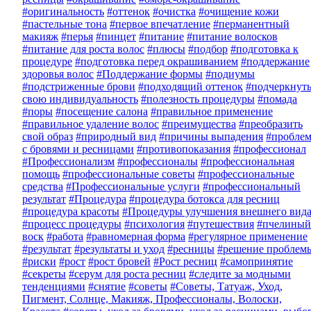
#оригинальность
#оттенок
#очистка
#очищение кожи
#пастельные тона
#первое впечатление
#перманентный
макияж
#перья
#пинцет
#питание
#питание волосков
#питание для роста волос
#плюсы
#подбор
#подготовка к
процедуре
#подготовка перед окрашиванием
#поддержание
здоровья волос
#Поддержание формы
#подиумы
#подстриженные брови
#подходящий оттенок
#подчеркнут
свою индивидуальность
#полезность процедуры
#помада
#поры
#посещение салона
#правильное применение
#правильное удаление волос
#преимущества
#преобразить
свой образ
#природный вид
#причины выпадения
#пробле
с бровями и ресницами
#противопоказания
#профессионал
#Профессионализм
#профессионалы
#профессиональная
помощь
#профессиональные советы
#профессиональные
средства
#Профессиональные услуги
#профессиональный
результат
#Процедура
#процедура ботокса для ресниц
#процедура красоты
#Процедуры улучшения внешнего вид
#процесс процедуры
#психология
#путешествия
#пчелиный
воск
#работа
#равномерная форма
#регулярное применение
#результат
#результаты и уход
#ресницы
#решение проблем
#риски
#рост
#рост бровей
#Рост ресниц
#самопринятие
#секреты
#серум для роста ресниц
#следите за модными
тенденциями
#снятие
#советы
#Советы, Татуаж, Уход,
Пигмент, Солнце, Макияж, Профессионалы, Волоски,