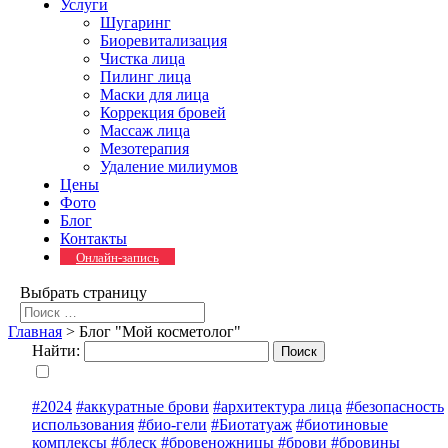
Услуги
Шугаринг
Биоревитализация
Чистка лица
Пилинг лица
Маски для лица
Коррекция бровей
Массаж лица
Мезотерапия
Удаление милиумов
Цены
Фото
Блог
Контакты
Онлайн-запись
Выбрать страницу
Главная
>
Блог "Мой косметолог"
Найти:
#2024
#аккуратные брови
#архитектура лица
#безопасность
использования
#био-гели
#Биотатуаж
#биотиновые
комплексы
#блеск
#бровеножницы
#брови
#бровины