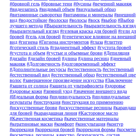
#бровной гель
#бровные тени
#бусины
#вечерний макияж
#видеозапись
#видимый объем
#визуальный образ
#витаминные сыворотки
#витамины и минералы
#внешний
вид
#водостойкие
#волоски
#волосы
#воск
#выбор
#Выбор
лучшего метода
#Выразительность
#выразительность взгляд
#выразительный взгляд
#гелевая краска для бровей
#гели дл
бровей
#гель для бровей
#генетическое влияние на внешни
вид
#гигиена
#Гигиена инструментов
#глаза
#глиттер
#готический стиль
#градиентный эффект
#густота бровей
#густота и объем
#густые и объемные брови
#Депиляция
#дизайн
#дизайн бровей
#длина
#длина ресниц
#дневный
макияж
#Долговечность
#долговременный эффект
#Дополнительные ресурсы
#естественность
#естественный
#естественный вид
#естественный образ
#естественный цве
волос
#завершенное произведение искусства
#Заключение
#защита от солнца
#защита от ультрафиолета
#здоровье
#здоровье кожи
#зимний уход
#значение внешнего вида
#Идеальная форма
#индивидуальность
#индивидуальные
результаты
#инструкция
#инструкция по применению
#искусственные брови
#искусственные ресницы
#карандаш
для бровей
#карандашная линия
#Касторовое масло
#Качественная косметика
#качественные материалы
#кератиновые маски
#комфорт
#консультация
#контур
#коррекция
#коррекция бровей
#коррекция формы
#космети
#косметика, ресницы, качество, безопасность, состав,